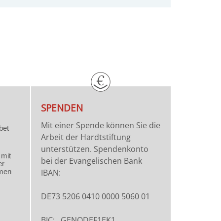
SPENDEN
Mit einer Spende können Sie die
Arbeit der Hardtstiftung
unterstützen. Spendenkonto
bei der Evangelischen Bank
IBAN:
DE73 5206 0410 0000 5060 01
BIC: GENODEF1EK1