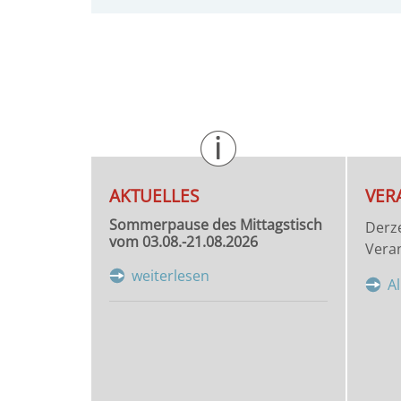
AKTUELLES
VER
Sommerpause des Mittagstisch
Derze
vom 03.08.-21.08.2026
Veran
weiterlesen
A